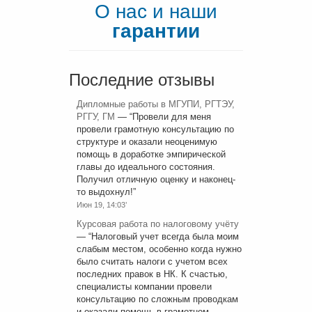
О нас и наши
гарантии
Последние отзывы
Дипломные работы в МГУПИ, РГТЭУ,
РГГУ, ГМ
— “
Провели для меня
провели грамотную консультацию по
структуре и оказали неоценимую
помощь в доработке эмпирической
главы до идеального состояния.
Получил отличную оценку и наконец-
то выдохнул!
”
Июн 19, 14:03’
Курсовая работа по налоговому учёту
— “
Налоговый учет всегда была моим
слабым местом, особенно когда нужно
было считать налоги с учетом всех
последних правок в НК. К счастью,
специалисты компании провели
консультацию по сложным проводкам
и оказали помощь в грамотном