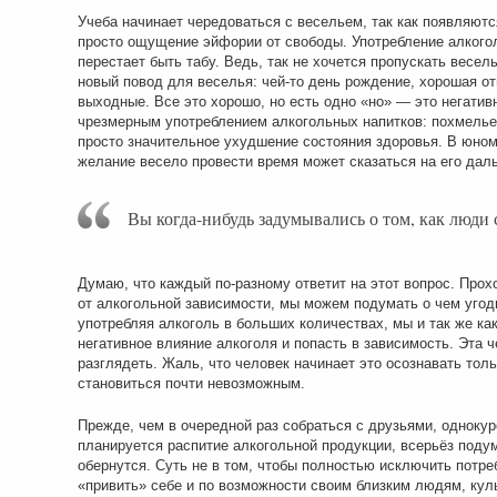
Учеба начинает чередоваться с весельем, так как появляютс
просто ощущение эйфории от свободы. Употребление алкого
перестает быть табу. Ведь, так не хочется пропускать весел
новый повод для веселья: чей-то день рождение, хорошая от
выходные. Все это хорошо, но есть одно «но» — это негатив
чрезмерным употреблением алкогольных напитков: похмелье, 
просто значительное ухудшение состояния здоровья. В юном 
желание весело провести время может сказаться на его дал
Вы когда-нибудь задумывались о том, как люди
Думаю, что каждый по-разному ответит на этот вопрос. Про
от алкогольной зависимости, мы можем подумать о чем угодн
употребляя алкоголь в больших количествах, мы и так же ка
негативное влияние алкоголя и попасть в зависимость. Эта ч
разглядеть. Жаль, что человек начинает это осознавать тольк
становиться почти невозможным.
Прежде, чем в очередной раз собраться с друзьями, однокур
планируется распитие алкогольной продукции, всерьёз поду
обернутся. Суть не в том, чтобы полностью исключить потреб
«привить» себе и по возможности своим близким людям, кул