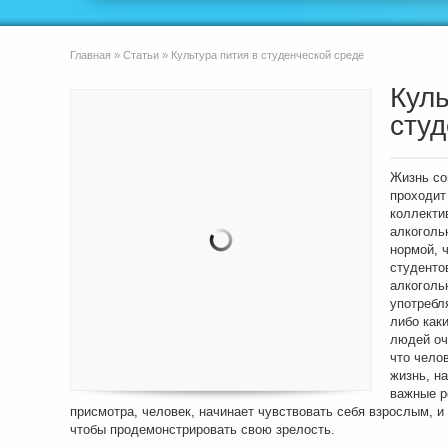
Главная
»
Статьи
»
Культура пития в студенческой среде
Куль
студ
Жизнь со
проходит
коллекти
алкоголь
нормой, 
студенто
алкоголь
употребля
либо как
людей оч
что чело
жизнь, н
важные р
присмотра, человек, начинает чувствовать себя взрослым, и
чтобы продемонстрировать свою зрелость.