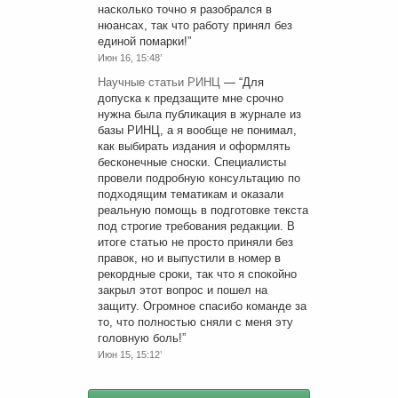
насколько точно я разобрался в
нюансах, так что работу принял без
единой помарки!
”
Июн 16, 15:48’
Научные статьи РИНЦ
— “
Для
допуска к предзащите мне срочно
нужна была публикация в журнале из
базы РИНЦ, а я вообще не понимал,
как выбирать издания и оформлять
бесконечные сноски. Специалисты
провели подробную консультацию по
подходящим тематикам и оказали
реальную помощь в подготовке текста
под строгие требования редакции. В
итоге статью не просто приняли без
правок, но и выпустили в номер в
рекордные сроки, так что я спокойно
закрыл этот вопрос и пошел на
защиту. Огромное спасибо команде за
то, что полностью сняли с меня эту
головную боль!
”
Июн 15, 15:12’