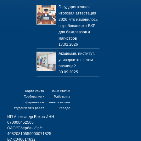
Государственная
итоговая аттестация
2026: что изменилось
в требованиях к ВКР
для бакалавров и
магистров
17.02.2026
Академия, институт,
университет- в чем
разница?
30.09.2025
Карта сайта
Наши статьи
Требования к
Работы на
оформлению
заказ в вашем
студенческих работ
городе
ИП Александр Ерхов ИНН
670000452505
ОАО "Сбербанк" р/с
40820810559000071825
БИК:046614632