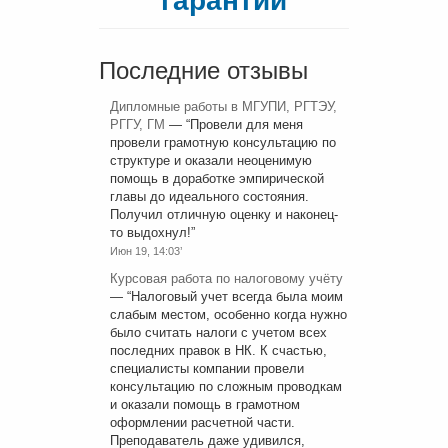
гарантии
Последние отзывы
Дипломные работы в МГУПИ, РГТЭУ,
РГГУ, ГМ
— “
Провели для меня
провели грамотную консультацию по
структуре и оказали неоценимую
помощь в доработке эмпирической
главы до идеального состояния.
Получил отличную оценку и наконец-
то выдохнул!
”
Июн 19, 14:03’
Курсовая работа по налоговому учёту
— “
Налоговый учет всегда была моим
слабым местом, особенно когда нужно
было считать налоги с учетом всех
последних правок в НК. К счастью,
специалисты компании провели
консультацию по сложным проводкам
и оказали помощь в грамотном
оформлении расчетной части.
Преподаватель даже удивился,