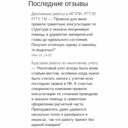
Последние отзывы
Дипломные работы в МГУПИ, РГТЭУ,
РГГУ, ГМ
— “
Провели для меня
провели грамотную консультацию по
структуре и оказали неоценимую
помощь в доработке эмпирической
главы до идеального состояния.
Получил отличную оценку и наконец-
то выдохнул!
”
Июн 19, 14:03’
Курсовая работа по налоговому учёту
— “
Налоговый учет всегда была моим
слабым местом, особенно когда нужно
было считать налоги с учетом всех
последних правок в НК. К счастью,
специалисты компании провели
консультацию по сложным проводкам
и оказали помощь в грамотном
оформлении расчетной части.
Преподаватель даже удивился,
насколько точно я разобрался в
нюансах, так что работу принял без
единой помарки!
”