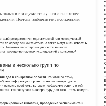
п
с
к
 только в том случае, если у него есть не менее
о
едования. Поэтому, выбирать тему исследования
р
у
н
е
И
ртаций рождаются из педагогической или методической
Н
тей по определённой тематике, а также могут быть известны
п
уру. Тематика магистерских диссертаций носит
п
 на проведение научных исследований в конкретной
в
и
С
ваны в несколько групп по
к
ия
и
т
ия дел в конкретной области
. Работая по этому
В
обрать информацию, провести анализ литературы по
п
у и выявить проблемы, которые необходимо решить в той
р
ля тех, кто поступает в аспирантуру для того, чтобы создать
з
О
п
формирование гипотезы, проведение эксперимента и