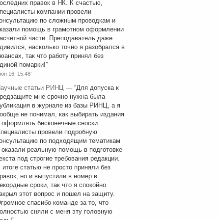
оследних правок в НК. К счастью,
пециалисты компании провели
онсультацию по сложным проводкам и
казали помощь в грамотном оформлении
асчетной части. Преподаватель даже
дивился, насколько точно я разобрался в
юансах, так что работу принял без
диной помарки!
”
юн 16, 15:48’
аучные статьи РИНЦ
— “
Для допуска к
редзащите мне срочно нужна была
убликация в журнале из базы РИНЦ, а я
ообще не понимал, как выбирать издания
 оформлять бесконечные сноски.
пециалисты провели подробную
онсультацию по подходящим тематикам
 оказали реальную помощь в подготовке
екста под строгие требования редакции.
 итоге статью не просто приняли без
равок, но и выпустили в номер в
екордные сроки, так что я спокойно
акрыл этот вопрос и пошел на защиту.
громное спасибо команде за то, что
олностью сняли с меня эту головную