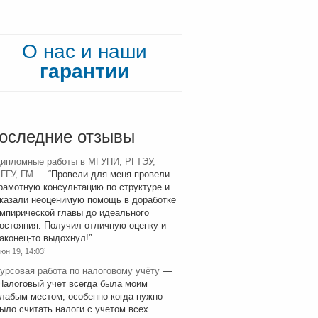
О нас и наши
гарантии
оследние отзывы
ипломные работы в МГУПИ, РГТЭУ,
ГГУ, ГМ
— “
Провели для меня провели
рамотную консультацию по структуре и
казали неоценимую помощь в доработке
мпирической главы до идеального
остояния. Получил отличную оценку и
аконец-то выдохнул!
”
юн 19, 14:03’
урсовая работа по налоговому учёту
—
Налоговый учет всегда была моим
лабым местом, особенно когда нужно
ыло считать налоги с учетом всех