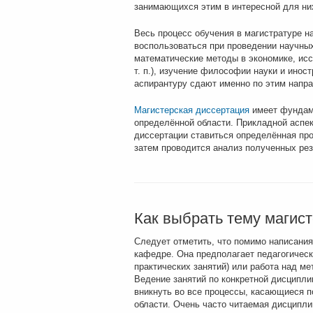
занимающихся этим в интересной для них
Весь процесс обучения в магистратуре н
воспользоваться при проведении научны
математические методы в экономике, ис
т. п.), изучение философии науки и ино
аспирантуру сдают именно по этим напр
Магистерская диссертация
имеет фундаме
определённой области. Прикладной аспек
диссертации ставиться определённая про
затем проводится анализ полученных рез
Как выбрать тему магис
Следует отметить, что помимо написания 
кафедре. Она предполагает педагогическ
практических занятий) или работа над м
Ведение занятий по конкретной дисципли
вникнуть во все процессы, касающиеся п
области. Очень часто читаемая дисципли