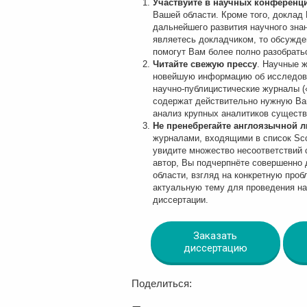
Участвуйте в научных конференц
Вашей области. Кроме того, доклад
дальнейшего развития научного зна
являетесь докладчиком, то обсужде
помогут Вам более полно разобрать
Читайте свежую прессу
. Научные 
новейшую информацию об исследова
научно-публицистические журналы (
содержат действительно нужную Ва
анализ крупных аналитиков существу
Не пренебрегайте англоязычной 
журналами, входящими в список Sco
увидите множество несоответствий с
автор, Вы подчерпнёте совершенно 
области, взгляд на конкретную про
актуальную тему для проведения на
диссертации.
Заказать
диссертацию
Поделиться: