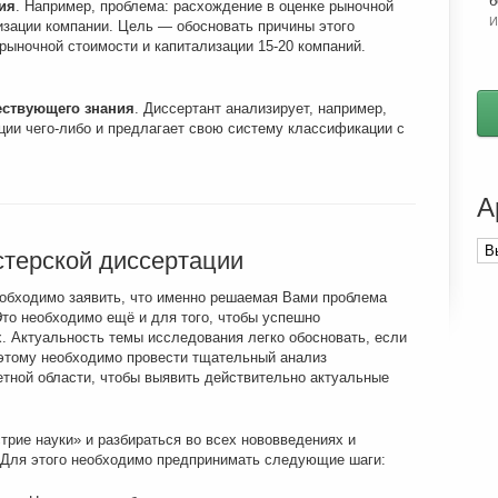
б
ия
. Например, проблема: расхождение в оценке рыночной
И
изации компании. Цель — обосновать причины этого
ыночной стоимости и капитализации 15-20 компаний.
ествующего знания
. Диссертант анализирует, например,
и чего-либо и предлагает свою систему классификации с
А
Ар
терской диссертации
ста
еобходимо заявить, что именно решаемая Вами проблема
Это необходимо ещё и для того, чтобы успешно
. Актуальность темы исследования легко обосновать, если
оэтому необходимо провести тщательный анализ
тной области, чтобы выявить действительно актуальные
рие науки» и разбираться во всех нововведениях и
. Для этого необходимо предпринимать следующие шаги: