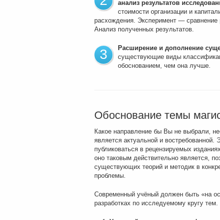
2
анализ результатов исследован
стоимости организации и капитал
расхождения. Эксперимент — сравнение р
Анализ полученных результатов.
Расширение и дополнение сущ
3
существующие виды классификаци
обоснованием, чем она лучше.
Обоснование темы магис
Какое направление бы Вы не выбрали, н
является актуальной и востребованной. 
публиковаться в рецензируемых изданиях
оно таковым действительно является, п
существующих теорий и методик в конкре
проблемы.
Современный учёный должен быть «на ост
разработках по исследуемому кругу тем