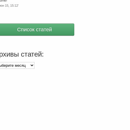
оль!
”
юн 15, 15:12’
Список статей
рхивы статей:
хивы
тей: