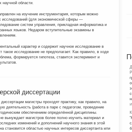
 научной области.
аправлен на изучение инструментария, которым можно
х исследований (для экономической сферы —
следование систем управления, прикладная информатика и
странных языков. Недаром вступительные экзамены в
авлениям.
нтальный характер и содержит научное исследование в
т такое исследование не предполагает. Как правило, в ходе
П
блема, формируется гипотеза, ставится эксперимент и
ультатов.
Д
Р
г
о
э
терской диссертации
с
н
диссертации магистры проходят практику, как правило, на
И
ую деятельность (работа в паре с педагогом, проведение
етодическим обеспечением определённой дисциплины.
К
не вынуждает магистров более полно изучить материал и
“
оследних изменений и дополнений научного знания в этой
с
на становится областью научных интересов диссертанта или
б