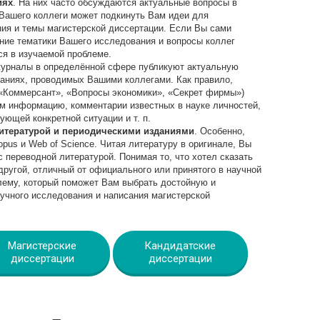
иях
. На них часто обсуждаются актуальные вопросы в
 Вашего коллеги может подкинуть Вам идеи для
ния и темы магистерской диссертации. Если Вы сами
ние тематики Вашего исследования и вопросы коллег
ся в изучаемой проблеме.
журналы в определённой сфере публикуют актуальную
ниях, проводимых Вашими коллегами. Как правило,
«Коммерсант», «Вопросы экономики», «Секрет фирмы»)
м информацию, комментарии известных в науке личностей,
ющей конкретной ситуации и т. п.
литературой и периодическими изданиями
. Особенно,
pus и Web of Science. Читая литературу в оригинале, Вы
 переводной литературой. Понимая то, что хотел сказать
другой, отличный от официального или принятого в научной
блему, который поможет Вам выбрать достойную и
учного исследования и написания магистерской
Магистерские
Кандидатские
диссертации
диссертации