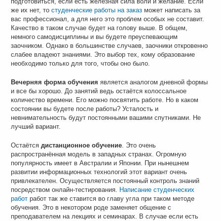
подготовиться, если есть железная сила воли и желание. Если
же их нет, то
студенческие работы на заказ
может написать за
вас профессионал, а для него это проблем особых не составит.
Качество в таком случае будет на голову выше. В общем,
немного самодисциплины и вы будете преуспевающим
заочником. Однако в большинстве случаев, заочники откровенно
слабее владеют знаниями. Это выбор тех, кому образование
необходимо только для того, чтобы оно было.
Вечерняя форма обучения
является аналогом дневной формы
и все бы хорошо. До занятий ведь остаётся колоссальное
количество времени. Его можно посвятить работе. Но в каком
состоянии вы будете после работы? Усталость и
невнимательность будут постоянными вашими спутниками. Не
лучший вариант.
Остаётся
дистанционное обучение
. Это очень
распространённая модель в западных странах. Огромную
популярность имеет в Австралии и Японии. При нынешнем
развитии информационных технологий этот вариант очень
привлекателен. Осуществляется постоянный контроль знаний
посредством онлайн-тестирования.
Написание студенческих
работ
работ так же ставится во главу угла при таком методе
обучения. Это в некотором роде заменяет общение с
преподавателем на лекциях и семинарах. В случае если есть