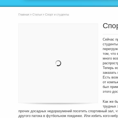
Главная
»
Статьи
»
Спорт и студенты
Спор
Сейчас п
студенты
перегруж
том, что
много во
распрост
Теперь е
заказать
Есть воз
от компь
был прим
этого до
Как же б
трудных 
прочих досадных недоразумений посетить спортивный зал, ч
другого патока в футбольном поединке. Или избить кого-ниб