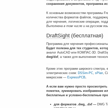
сохранения документов, программа и
К основным возможностям программы Fre
количества форматов файлов, поддержку
для черчения, логические операции, подд
Выполнена в том числе и на русском язы
DraftSight
(бесплатная)
Программа для черчения профессионально
Будет полезна для тех студентов, кот
аналог AutoCAD или КОМПАС-3D. DraftSi
dwg/dxf
, а также для выполнения технол
Кроме этих программ широкого спектра, 
электрических схем:
DSSim-PC
,
sPlan
, C
микросхем —
ExpressPCB
.
А если вам нужно просто просмотреть
пометки, зуммировать изображение ил
бесплатные и условно-бесплатные про
для
форматов
.dwg, .dxf —
DWG Tru