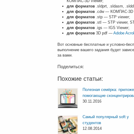
КОМПАС-3D Viewer;
для
форматов
.sldprt, .sldasm, .sld
для форматов
.cdw — КОМПАС-3D 
для форматов
.stp — STP viewer;
для
форматов
.stl — STP viewer, S
для форматов
.igs — IGS Viewer;
для
форматов
3D pdf —
Adobe Acro
Вот основные бесплатные и условно-бесп
выполнение вашего задания будет зависе
за вами.
Поделиться:
Похожие статьи:
Полезная семёрка: приложе
помогающие сконцентриров
30.11.2016
Самый популярный soft у
студентов
12.08.2014