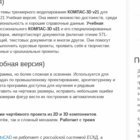
я)
стемы трехмерного моделирования
КОМПАС-3D v21
для
1 Учебная версия. Она имеет множество достоинств, среди
циональность и хорошие справочные данные.
Учебная
ессионального
КОМПАC-3D v21
и его специализированных
орок, импорт/экспорт документов (включая чтение STL-
ций, текстовых документов и многое другое. Они помогут
ыполнить курсовые проекты, проявить себя в творчестве.
нные и оригинальные проекты.
П
обная версия)
Д
рамма, но более сложная в освоении. Используется для
Р
адач по промышленному проектированию, архитектурному и
г
эта программа доступна для изучения и рядовым
о
тавить на чертежах размеры, исправить небольшие ошибки
э
размерам фигур вести их построение в автоматическом
с
н
И
ии чертёжного проекта из 2
D и 3
D компонентов
.
К
ртёж, так и сложный механизм.
Работает с тремя
“
с
б
toCAD
не работает с российской системой ЕСКД
, а