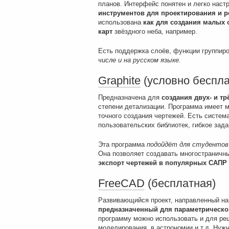
планов. Интерфейс понятен и легко наст
инструментов для проектирования и 
использована
как для создания малых 
карт
звёздного неба, например.
Есть поддержка слоёв, функции группиро
числе и на русском языке.
Graphite
(условно беспла
Предназначена для
создания двух- и т
степени детализации. Программа имеет 
точного создания чертежей. Есть систем
пользовательских библиотек, гибкое зада
Эта программа
подойдёт для студентов 
Она позволяет создавать многостраничн
экспорт чертежей в популярных САПР
FreeCAD
(бесплатная)
Развивающийся проект, направленный н
предназначенный для параметрическо
программу можно использовать и для реш
моделирования, в астрономии и т.д. Нужн