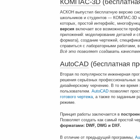
КОМПАС-3D
(бесплатна
АСКОН выпустил бесплатную версию си
школьников и студентов — КОМПАС-3D v2
которых, простой интерфейс, многофунк
версия
включает все возможности проф
приложений: моделирование деталей и сб
формата), создание чертежей, специфика
справиться с лабораторными работами, в
Всё это позволяет создавать качестве
AutoCAD
(бесплатная пр
Вторая по популярности инженерная прог
решения серьёзных профессиональных з
дизайнерскому черчению. В то же время 
пользователем.
AutoCAD
позволяет прос
готового чертежа
, а также по заданным 
режиме.
Принцип работы заключается в
построен
Позволяет создать как самый простой че
форматами: DWF,
DWG и DXF.
В отличие от предыдущей программы,
Au