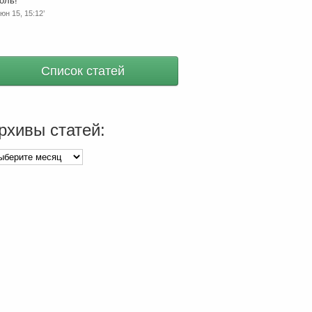
оль!
”
юн 15, 15:12’
Список статей
рхивы статей:
хивы
тей: