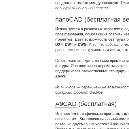
предлагает только международную.
Такж
полнофункциональной версии.
nanoCAD
(бесплатная ве
Используется в различных отраслях и с
проектирования, помогающие освоить на
проектов
. Даёт возможность без труда
р
DXF, DWT и DWG
. А те, кто работал с п
расположения инструментов и листа, что
Стоит отметить, для экономии времени с
фигуры. Она постоянно дорабатывается,
поддерживает отечественные стандарты 
языке.
Из минусов — ограниченные возможност
бинарный формат файлов.
A9CAD
(бесплатная)
Это чертёжно-графическая программа
дл
осваивается. Выполнена
на английском 
создание двухмерных чертежей разной сл