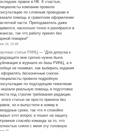
оследних правок в НК. К счастью,
пециалисты компании провели
онсультацию по сложным проводкам и
казали помощь в грамотном оформлении
асчетной части. Преподаватель даже
дивился, насколько точно я разобрался в
юансах, так что работу принял без
диной помарки!
”
юн 16, 15:48’
аучные статьи РИНЦ
— “
Для допуска к
редзащите мне срочно нужна была
убликация в журнале из базы РИНЦ, а я
ообще не понимал, как выбирать издания
 оформлять бесконечные сноски.
пециалисты провели подробную
онсультацию по подходящим тематикам
 оказали реальную помощь в подготовке
екста под строгие требования редакции.
 итоге статью не просто приняли без
равок, но и выпустили в номер в
екордные сроки, так что я спокойно
акрыл этот вопрос и пошел на защиту.
громное спасибо команде за то, что
олностью сняли с меня эту головную