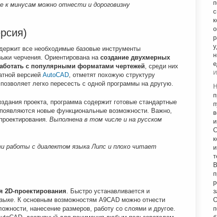
п
е к минусам можно отнести и дороговизну
с
к
о
рсия)
р
у
одержит все необходимые базовые инструменты
н
выки черчения. Ориентирована на
создание двухмерных
е
аботать с популярными форматами чертежей
, среди них
И
латной версией
AutoCAD
, отметят похожую структуру
 позволяет легко пересесть с одной программы на другую.
Н
п
оздания проекта, программа содержит готовые стандартные
п
 появляются новые функциональные возможности. Важно,
в
проектирования.
Выполнена в том числе и на русском
и
С
к
и работы с диалектом языка Липс и плохо читает
и
т
В
п
р
я 2
D-проектирования
. Быстро устанавливается и
з
языке
. К основным возможностям A9CAD можно отнести
О
ожности, нанесение размеров, работу со слоями и другое.
п