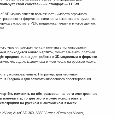
спользует свой собственный стандарт —
FCStd
.
eCAD можно отнести возможность импорта огромного
 графических форматов, наличие множества инструментов
ержка экспортов в PDF, поддержка печати и многое другое.
ке.
го уровня, которая легка и понятна в использовании.
орым приходится много чертить
, может заменить платный
ght
предназначена для работы с 3
D-моделями в формате
огических задач.
Выполнена в том числе на русском языке.
есть узконаправленные. Например, для черчения
ircuit Diagram и для автоматизированного проектирования
 чертёж, изменить на нём размеры, нанести электронные
и напечатать, то для этого можно использовать
смотрщики на русском и английском языках:
eView, AutoCAD 360, A360 Viewer, eDrawings Viewer,