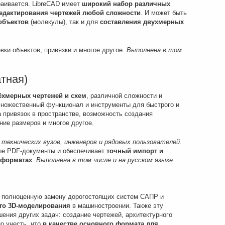
раивается. LibreCAD имеет
широкий набор различных
редактирования чертежей любой сложности
. И может быть
объектов
(молекулы), так и для
составления двухмерных
вки объектов, привязки и многое другое.
Выполнена в том
тная)
рёхмерных чертежей и схем
, различной сложности и
множественный функционал и инструменты для быстрого и
а привязок в пространстве, возможность создания
ние размеров и многое другое.
технических вузов, инженеров и рядовых пользователей
.
ые PDF-документы и обеспечивает
точный импорт и
 форматах
.
Выполнена в том числе и на русском языке.
а полноценную замену дорогостоящих систем САПР и
го 3
D-моделирования
в машиностроении. Также эту
ения других задач: создание чертежей, архитектурного
о учесть, что
в качестве основного формата для