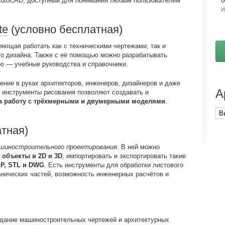
AutoCAD, доступный для понимания любым пользователем
б
И
te
(условно бесплатная)
ющая работать как с техническими чертежами, так и
о дизайна. Также с её помощью можно разрабатывать
 — учебные руководства и справочники.
ение в руках архитекторов, инженеров, дизайнеров и даже
А
 инструменты рисования позволяют создавать и
а работу с трёхмерными и двумерными моделями
.
Ар
ста
тная)
шиностроительного проектирования
. В ней можно
 объекты в 2
D и 3
D
, импортировать и экспортировать такие
P, STL и DWG
. Есть инструменты для обработки листового
нических частей, возможность инженерных расчётов и
здание машиностроительных чертежей и архитектурных