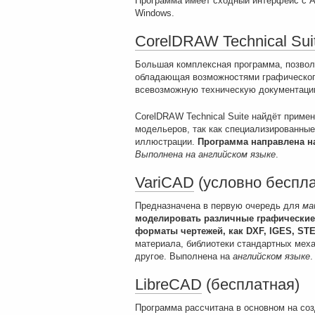
Программа имеет сходный интерфейс с 
Windows.
CorelDRAW Technical Sui
Большая комплексная программа, позволя
обладающая возможностями графическог
всевозможную техническую документацию
CorelDRAW Technical Suite найдёт примен
модельеров, так как специализированные
иллюстрации.
Программа направлена н
Выполнена на английском языке
.
VariCAD
(условно беспла
Предназначена в первую очередь для
ма
моделировать различные графические
форматы чертежей,
как
DXF, IGES,
STE
материала, библиотеки стандартных меха
другое. Выполнена на
английском языке
.
LibreCAD
(бесплатная)
Программа рассчитана в основном на со