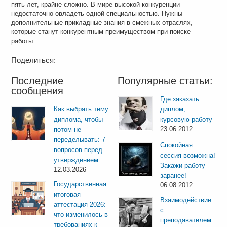
пять лет, крайне сложно. В мире высокой конкуренции
недостаточно овладеть одной специальностью. Нужны
дополнительные прикладные знания в смежных отраслях,
которые станут конкурентным преимуществом при поиске
работы.
Поделиться:
Последние
Популярные статьи:
сообщения
Где заказать
Как выбрать тему
диплом,
диплома, чтобы
курсовую работу
23.06.2012
потом не
переделывать: 7
Спокойная
вопросов перед
сессия возможна!
утверждением
Закажи работу
12.03.2026
заранее!
Государственная
06.08.2012
итоговая
Взаимодействие
аттестация 2026:
с
что изменилось в
преподавателем
требованиях к