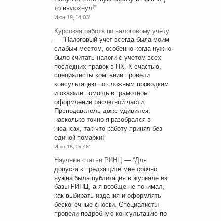
то выдохнул!
”
Июн 19, 14:03’
Курсовая работа по налоговому учёту
— “
Налоговый учет всегда была моим
слабым местом, особенно когда нужно
было считать налоги с учетом всех
последних правок в НК. К счастью,
специалисты компании провели
консультацию по сложным проводкам
и оказали помощь в грамотном
оформлении расчетной части.
Преподаватель даже удивился,
насколько точно я разобрался в
нюансах, так что работу принял без
единой помарки!
”
Июн 16, 15:48’
Научные статьи РИНЦ
— “
Для
допуска к предзащите мне срочно
нужна была публикация в журнале из
базы РИНЦ, а я вообще не понимал,
как выбирать издания и оформлять
бесконечные сноски. Специалисты
провели подробную консультацию по