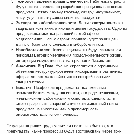
Технолог пищевой промышленности
. Работники отрасли
будут решать задачи по разработке принципиально новых
продуктов, искать замену глютену, сахару, натуральному
мясу, улучшать вкусовые свойства продуктов.
Эксперт по кибербезопасности
. Белые хакеры помогают
защищать компании, а иногда и целые государства. Одно из
предсказываемых направлений в этой сфере –
медиаполиция. Новые стражи порядка будут защищать
данные, бороться с фейками и кибербуллингом.
Нанобиотехнолог
. Такие специалисты будут заниматься
поисками методик увеличения продолжительности жизни,
интеграции искусственных материалов и биосистем.
Аналитики Big Data
. Умение справляться с огромными
объемами неструктурированной информации в различных
сферах делает дата-сайентистов востребованными
специалистами.
Биоэтик
. Профессия предполагает налаживание
взаимодействия между пациентом, его родственниками,
медицинскими работниками и юристами. Специалисты
смогут разрешать споры об этичности испытаний новых
продуктов на животных или о правомерности
вмешательства в геном человека.
Ситуация на рынке труда меняется настолько быстро, что
предугадать, какие профессии будут востребованы через три-