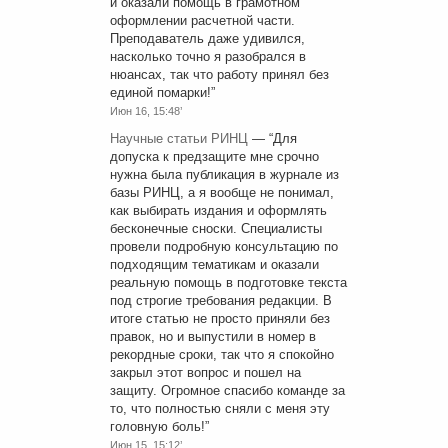
и оказали помощь в грамотном
оформлении расчетной части.
Преподаватель даже удивился,
насколько точно я разобрался в
нюансах, так что работу принял без
единой помарки!
”
Июн 16, 15:48’
Научные статьи РИНЦ
— “
Для
допуска к предзащите мне срочно
нужна была публикация в журнале из
базы РИНЦ, а я вообще не понимал,
как выбирать издания и оформлять
бесконечные сноски. Специалисты
провели подробную консультацию по
подходящим тематикам и оказали
реальную помощь в подготовке текста
под строгие требования редакции. В
итоге статью не просто приняли без
правок, но и выпустили в номер в
рекордные сроки, так что я спокойно
закрыл этот вопрос и пошел на
защиту. Огромное спасибо команде за
то, что полностью сняли с меня эту
головную боль!
”
Июн 15, 15:12’