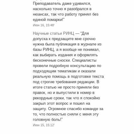
Преподаватель даже удивился,
насколько точно я разобрался в
нюансах, так что работу принял без
единой помарки!
”
Июн 16, 15:48’
Научные статьи РИНЦ
— “
Для
допуска к предзащите мне срочно
нужна была публикация в журнале из
базы РИНЦ, а я вообще не понимал,
как выбирать издания и оформлять
бесконечные сноски. Специалисты
провели подробную консультацию по
подходящим тематикам и оказали
реальную помощь в подготовке текста
под строгие требования редакции. В
итоге статью не просто приняли без
правок, но и выпустили в номер в
рекордные сроки, так что я спокойно
закрыл этот вопрос и пошел на
защиту. Огромное спасибо команде за
то, что полностью сняли с меня эту
головную боль!
”
Июн 15, 15:12’