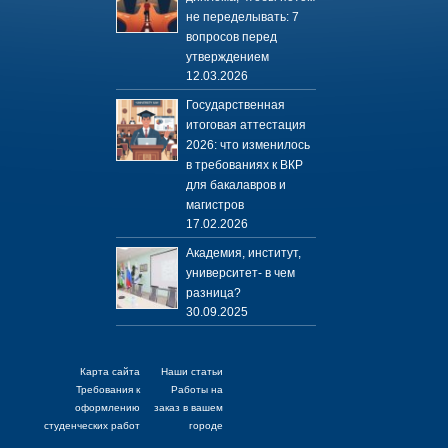
не переделывать: 7
вопросов перед
утверждением
12.03.2026
Государственная
итоговая аттестация
2026: что изменилось
в требованиях к ВКР
для бакалавров и
магистров
17.02.2026
Академия, институт,
университет- в чем
разница?
30.09.2025
Карта сайта
Наши статьи
Требования к
Работы на
оформлению
заказ в вашем
студенческих работ
городе