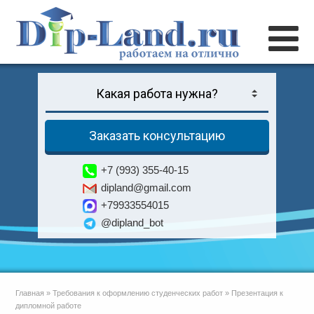
Заказать консультацию
+7 (993) 355-40-15
dipland@gmail.com
+79933554015
@dipland_bot
Главная
»
Требования к оформлению студенческих работ
»
Презентация к
дипломной работе