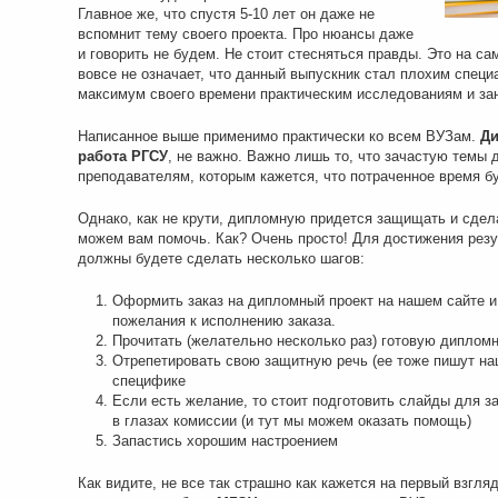
Главное же, что спустя 5-10 лет он даже не
вспомнит тему своего проекта. Про нюансы даже
и говорить не будем. Не стоит стесняться правды. Это на с
вовсе не означает, что данный выпускник стал плохим специ
максимум своего времени практическим исследованиям и за
Написанное выше применимо практически ко всем ВУЗам.
Ди
работа РГСУ
, не важно. Важно лишь то, что зачастую темы 
преподавателям, которым кажется, что потраченное время б
Однако, как не крути, дипломную придется защищать и сдел
можем вам помочь. Как? Очень просто! Для достижения резу
должны будете сделать несколько шагов:
Оформить заказ на дипломный проект на нашем сайте и 
пожелания к исполнению заказа.
Прочитать (желательно несколько раз) готовую диплом
Отрепетировать свою защитную речь (ее тоже пишут на
специфике
Если есть желание, то стоит подготовить слайды для 
в глазах комиссии (и тут мы можем оказать помощь)
Запастись хорошим настроением
Как видите, не все так страшно как кажется на первый взгля