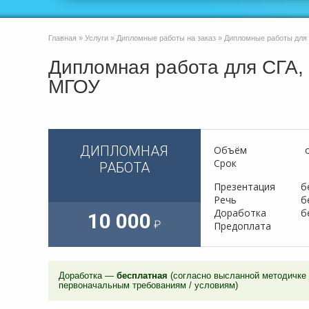
Главная
»
Услуги
»
Дипломные работы на заказ
»
Дипломные работы для
Дипломная работа для СГА,
МГОУ
ДИПЛОМНАЯ
Объём
Срок
РАБОТА
Презентация
б
Речь
б
Доработка
б
10 000
Предоплата
Доработка —
бесплатная
(согласно высланной методичке
первоначальным требованиям / условиям)